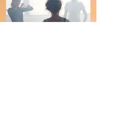
Yoga für Alle (Kassenleistung)
Christiane Klatt
25.08. - 13.11
. | Donnerstags 08:50 bis
09:50
8 Termine
0160 1676780
koerperhaltung@klatt.berlin
www.cantienica.klatt.berlin
Jivamukti Yoga - Dynamische
Vinyassa Klasse
Caroline Gebauer