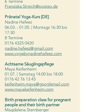
6 Termine
Franziska.Streich@posteo.de
Pränatal Yoga-Kurs [DE]
Nadine Hafeez
06.03. - 01.05
. | Montags 16:30 bis
17:30
8 Termine
0176 4325 0420
nadine.hafeez@gmail.com
www.yogabynadinehafeez.com
Achtsame Säuglingspflege
Maya Keifenheim
01.07. | Samstag 14:00 bis 18:00
0176 42 76 13 45
keifenheim.maya@googlemail.com
www.mayakeifenheim.com
Birth preparation class for pregnant
people and their birth partner
Magdalena Sternberger