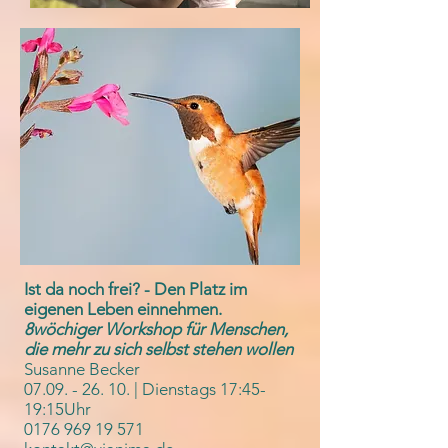
Ist da noch frei? - Den Platz im
eigenen Leben einnehmen.
8wöchiger Workshop für Menschen,
die mehr zu sich selbst stehen wollen
Susanne Becker
07.09. - 26. 10
.
| Dienstags 17:45-
19:15Uhr
0176 969 19 571