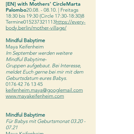
[EN] with Mothers’ Circle
Marta
Palombo
20.08. - 08.10
. | Freitags
18:30 bis 19:30 (Circle 17:30-18:30)
8
Termine
015237321113
https://every-
body.berlin/mother-village/
Mindful Babytime​
Maya Keifenheim
Im September werden weitere
Mindful Babytime-
Gruppen
aufgebaut. Bei Interesse,
meldet Euch gerne bei mir mit dem
Geburtsdatum eures Babys.
0176 42 76 13 45
keifenheim.maya@googlemail.com
www.mayakeifenheim.com
Mindful Babytime
​Für Babys mit Geburtsmonat
03.20 -
07.21
Maya Keifenheim