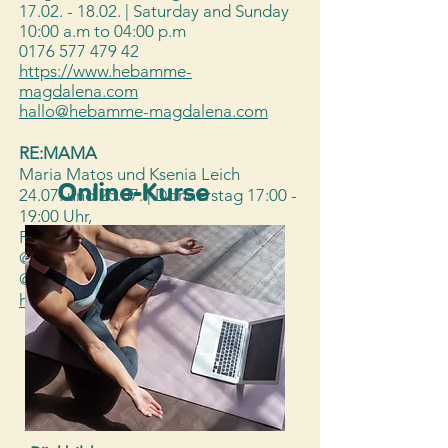
17.02. - 18.02
. | Saturday and Sunday
10:00 a.m to
04:00 p.m
0176 577 479 42
https://www.hebamme-
magdalena.com
hallo@hebamme-magdalena.com
RE:MAMA
Maria Matos und Ksenia Leich
Online-Kurse
24.07. und 25.07. | Donnerstag 17:00 -
19:00 Uhr,
Freitag 10:00 - 12:00 Uhr
@mimo.nutrition
@kseniaaurelia
https://www.mimonutrition.com