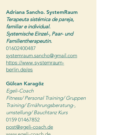
Adriana Sancho. SystemRaum
Terapeuta sistémica de pareja,
familiar e individual.
Systemische Einzel-, Paar- und
Familientherapeutin.
01602400487
systemraum.sancho@gmail.com
https://www.systemraum-
berlin.de/es
Gülcan Karagöz
Egeli-Coach
Fitness/ Personal Training/ Gruppen
Training/ Ernährungsberatung-,
umstellung/ Bauchtanz Kurs
0159 01467852
post@egeli-coach.de
www.egeli-coach.de