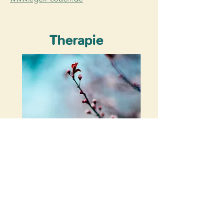
Therapie
Audrey Lintz
Heilpraktikerin für Psychotherapie,
EMDR-Therapeutin
(Traumatherapie), Hypnotherapeutin
& Coach – FR/DE/E
01577 4019578
audrey.coachinginberlin@gmail.com