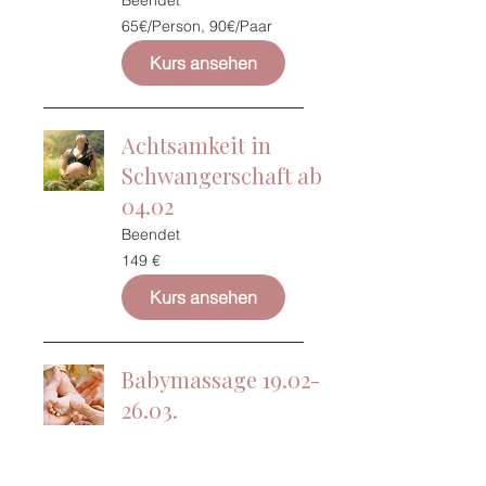
Beendet
65€/Person,
65€/Person, 90€/Paar
90€/Paar
Kurs ansehen
Achtsamkeit in
Schwangerschaft ab
04.02
Beendet
149
149 €
Euro
Kurs ansehen
Babymassage 19.02-
26.03.
Beendet
75
75 €
Euro